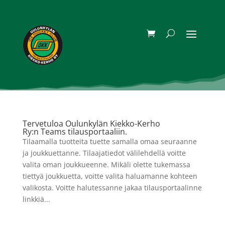
Tervetuloa Oulunkylän Kiekko-Kerho
Ry:n Teams tilausportaaliin.
Tilaamalla tuotteita tuette samalla omaa seuraanne
ja joukkuettanne. Tilaajatiedot välilehdellä voitte
valita oman joukkueenne. Mikäli olette tukemassa
tiettyä joukkuetta, voitte valita haluamanne kohteen
valikosta. Voitte halutessanne jakaa tilausportaalinne
linkkiä...