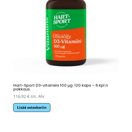
Hart-Sport D3-vitamiini 100 µg 120 kaps – 6 kpl:n
pakkaus.
116,92
€
sis. Alv
Lisää ostoskoriin