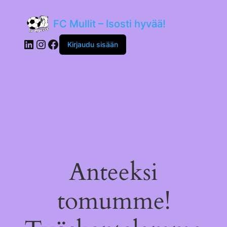
FC Mullit – Isosti hyvää!
LinkedIn
Instagram
Facebook
Kirjaudu sisään
Anteeksi
tomumme!