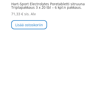
Hart-Sport Electrolytes Poretabletti sitruuna
Triplapakkaus 3 x 20 tbl – 6 kpl:n pakkaus.
71,33
€
sis. Alv
Lisää ostoskoriin
Sponsors Mill Oy
FI33867153 +358453333801
asiakaspalvelu@sponsorsmill-
store.fi
Copyright © Sponsors Mill Oy
2025