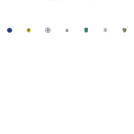
Sponsors Mill Oy
FI33867153 +358453333801
asiakaspalvelu@sponsorsmill-store.fi
Copyright © Sponsors Mill Oy 2025