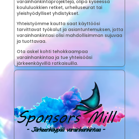
varainhankintaprojekteja, olipa kyseessä
koululuokkien retket, urheiluseurat tai
yleishyödylliset yhdistykset.
Yhteistyömme kautta saat käyttöösi
tarvittavat työkalut ja asiantuntemuksen, jotta
varainhankintasi olisi mahdollisimman sujuvaa
ja tuottavaa.
Ota askel kohti tehokkaampaa
varainhankintaa ja tue yhteisöäsi
järkeenkäyvillä ratkaisuilla.