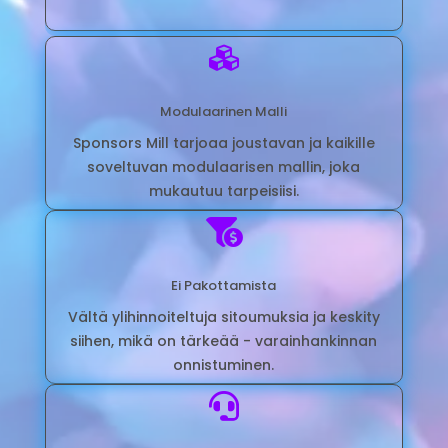

Modulaarinen Malli
Sponsors Mill tarjoaa joustavan ja kaikille
soveltuvan modulaarisen mallin, joka
mukautuu tarpeisiisi.

Ei Pakottamista
Vältä ylihinnoiteltuja sitoumuksia ja keskity
siihen, mikä on tärkeää - varainhankinnan
onnistuminen.
