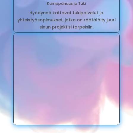
Kumppanuus ja Tuki
Hyödynnä kattavat tukipalvelut ja
yhteistyösopimukset, jotka on räätälöity juuri
sinun projektisi tarpeisiin.
Haluatko olla osa menestyksekästä
varainhankintaprojektia? Liity mukaan
Sponsors Millin kautta ja hyödynnä
ainutlaatuiset työkalumme ja tukemme.
Ota yhteyttä jo tänään ja aloitetaan
yhdessä matka kohti tavoitteitasi!