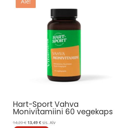
Ale!
Hart-Sport Vahva
Monivitamiini 60 vegekaps
Alkuperäinen
Nykyinen
14,20
€
13,49
€
sis. Alv