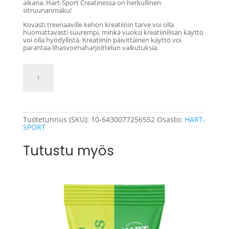
aikana. Hart-Sport Creatinessa on herkullinen
sitruunanmaku!
Kovasti treenaaville kehon kreatiinin tarve voi olla
huomattavasti suurempi, minkä vuoksi kreatiinilisän käyttö
voi olla hyödyllistä. Kreatiinin päivittäinen käyttö voi
parantaa lihasvoimaharjoittelun vaikutuksia.
Hart-
Lisää ostoskoriin
Sport
Creatine
Lemon
200
g
määrä
Tuotetunnus (SKU):
10-6430077256552
Osasto:
HART-
SPORT
Tutustu myös