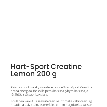
Hart-Sport Creatine
Lemon 200 g
15,80
€
sis. Alv
Päivitä suorituskykysi uudelle tasolle! Hart-Sport Creatine
antaa energiaa lihaksille peräkkäisissä lyhytaikaisissa ja
räjähtävissä suorituksissa.
Edullinen vaikutus saavutetaan nauttimalla vähintään 3 g
kreatiinia päivittäin, esimerkiksi ennen harjoittelua tai sen