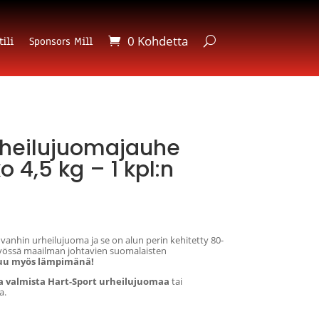
0 Kohdetta
ili
Sponsors Mill
rheilujuomajauhe
 4,5 kg – 1 kpl:n
anhin urheilujuoma ja se on alun perin kehitetty 80-
styössä maailman johtavien suomalaisten
uu myös lämpimänä!
aa valmista Hart-Sport urheilujuomaa
tai
a.