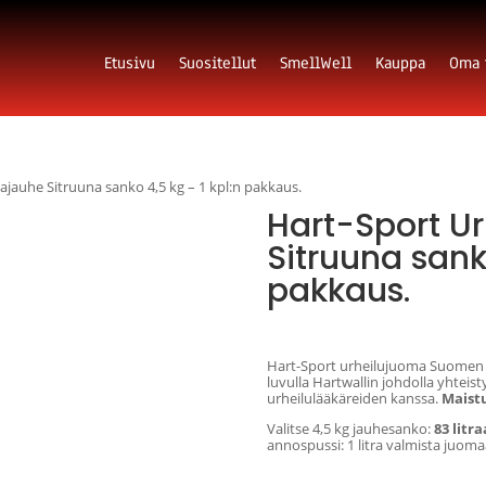
Etusivu
Suositellut
SmellWell
Kauppa
Oma t
jauhe Sitruuna sanko 4,5 kg – 1 kpl:n pakkaus.
Hart-Sport U
Sitruuna sanko
pakkaus.
82,76
€
sis. Alv
Hart-Sport urheilujuoma Suomen v
luvulla Hartwallin johdolla yhtei
urheilulääkäreiden kanssa.
Maist
Valitse 4,5 kg jauhesanko:
83 litr
annospussi: 1 litra valmista juoma