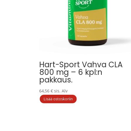
Hart-Sport Vahva CLA
800 mg – 6 kpl:n
pakkaus.
64,56
€
sis. Alv
Lisää ostoskoriin