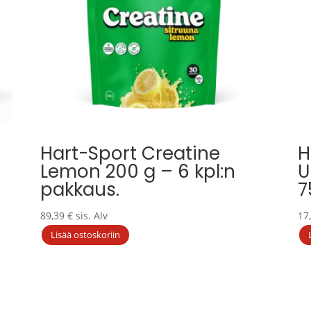
Hart-Sport Creatine
H
Lemon 200 g – 6 kpl:n
U
pakkaus.
7
89,39
€
sis. Alv
17
Lisää ostoskoriin