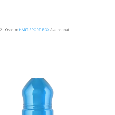
skoriin
021
Osasto:
HART-SPORT-BOX
Avainsanat
eilujuomajauhe Sitruuna sanko 4