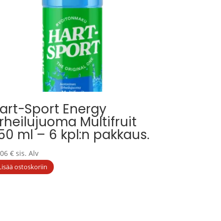
art-Sport Energy
rheilujuoma Multifruit
50 ml – 6 kpl:n pakkaus.
,06
€
sis. Alv
Lisää ostoskoriin