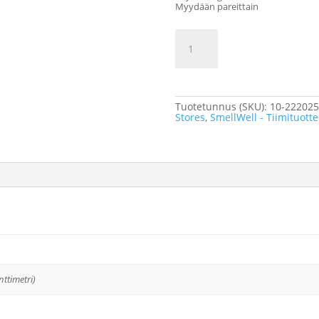
Myydään pareittain
SmellWell
Lisää osto
-
Active
XL
-
Tiimituote
määrä
Tuotetunnus (SKU):
10-22202
Stores
,
SmellWell - Tiimituotte
nttimetri)