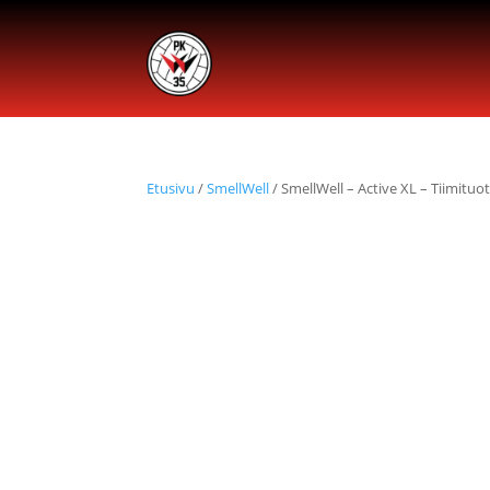
Etusivu
/
SmellWell
/ SmellWell – Active XL – Tiimituo