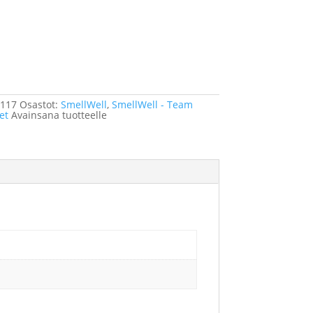
skoriin
5117
Osastot:
SmellWell
,
SmellWell - Team
et
Avainsana tuotteelle
SmellWell Active XL