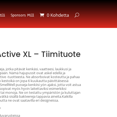
0 Kohdetta
ili
Sponsors Mill
ctive XL – Tiimituote
a, jotka pitävät kenkäsi, vaatteesi, laukkusi ja
pään. Nämä hajupussit ovat askel edellä ja
tive -tuotteesta. Ne absorboivat kosteutta ja pahaa
en kestoikä on jopa 6 kuukautta päivittäisessä
SmellWell pusseja kenkiisi yön ajaksi, jotta voit astua
 sopivat myös hyvin laitettaviksi esimerkiksi
 tai monoja. Ne on testattu ympäristön ja kuluttajan
ätkä sisällä bakteereja tappavia aineita.Kaikilla
tta ne ovat saatavilla eri designeissa.
a
iluvarusteissa