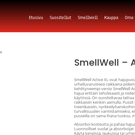
Etusivu
Suositellut
SmellWell
Kauppa
Oma t
te
SmellWell – A
19,74
€
sis. Alv
SmellWell Active XL ovat hajupussej
urheiluvarusteesi raikkaina pidem
kehittyneempi versio SmellWell Ac
hajua erittäin tehokkaasti ja niid
käytössä. On suositeltavaa laittaa 
raikkaisiin kenkiin aamulla. Pussit
treenikassiin, nyrkkeilyhanskoihin
turvallisuuden varmistamiseksi, eiv
pusseilla on sama ihana tuoksu, mu
Absorboi kosteutta ja pahaa haju
Luonnolliset suolat ja absorboijat
Käytä kengissä, laukuissa tai urhe