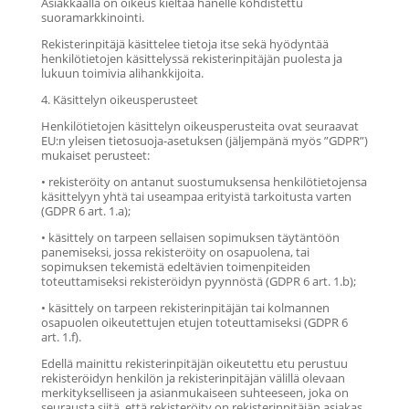
Asiakkaalla on oikeus kieltää hänelle kohdistettu
suoramarkkinointi.
Rekisterinpitäjä käsittelee tietoja itse sekä hyödyntää
henkilötietojen käsittelyssä rekisterinpitäjän puolesta ja
lukuun toimivia alihankkijoita.
4. Käsittelyn oikeusperusteet
Henkilötietojen käsittelyn oikeusperusteita ovat seuraavat
EU:n yleisen tietosuoja-asetuksen (jäljempänä myös ”GDPR”)
mukaiset perusteet:
• rekisteröity on antanut suostumuksensa henkilötietojensa
käsittelyyn yhtä tai useampaa erityistä tarkoitusta varten
(GDPR 6 art. 1.a);
• käsittely on tarpeen sellaisen sopimuksen täytäntöön
panemiseksi, jossa rekisteröity on osapuolena, tai
sopimuksen tekemistä edeltävien toimenpiteiden
toteuttamiseksi rekisteröidyn pyynnöstä (GDPR 6 art. 1.b);
• käsittely on tarpeen rekisterinpitäjän tai kolmannen
osapuolen oikeutettujen etujen toteuttamiseksi (GDPR 6
art. 1.f).
Edellä mainittu rekisterinpitäjän oikeutettu etu perustuu
rekisteröidyn henkilön ja rekisterinpitäjän välillä olevaan
merkitykselliseen ja asianmukaiseen suhteeseen, joka on
seurausta siitä, että rekisteröity on rekisterinpitäjän asiakas,