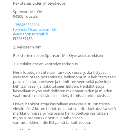
Rekisteriasioiden yhteystiedot:
Sponsors Mill Oy
04300 Tuusula
+358453333801
toimisto@sponsorsmill.fi
www.sponsorsmill.fi
FI33867153
2. Rekisterin nimi
Rekisterin nimi on Sponsors Mill Oy:n asiakasrekisteri.
3. Henkilötietojen käsittelyn tarkoitus
Henkilötietoja käsitellään tarkoituksissa, jotka liittyvät
asiakassuhteen hoitamiseen, hallinnointiin ja kehittämiseen,
palvelujen tarjoamiseen ja toimittamiseen sekä palvelujen
kehittämiseen ja laskutukseen liittyen. Henkilötietoja
käsitellään myös mahdollisten reklamaatioiden ja muiden
vaatimusten selvittämisen edellyttämissä tarkoituksissa.
Lisäksi henkilötietoja käsitellään asiakkaille suunnatussa
viestinnässä kuten tiedotus- ja uutisointitarkoituksissa sekä
markkinoinnissa, jonka osana henkilötietoja käsitellään
myös suoramarkkinointiin ja sähköiseen
suoramarkkinointiin liittyvissä tarkoituksissa.