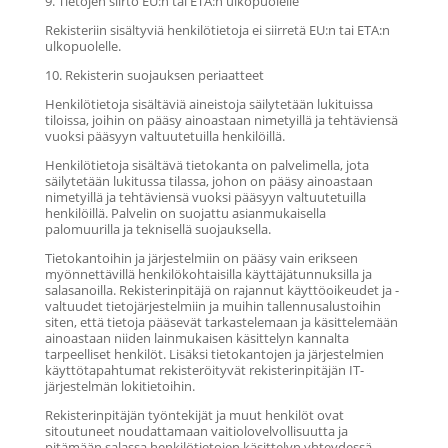
9. Tietojen siirto EU:n tai ETA:n ulkopuolelle
Rekisteriin sisältyviä henkilötietoja ei siirretä EU:n tai ETA:n
ulkopuolelle.
10. Rekisterin suojauksen periaatteet
Henkilötietoja sisältäviä aineistoja säilytetään lukituissa
tiloissa, joihin on pääsy ainoastaan nimetyillä ja tehtäviensä
vuoksi pääsyyn valtuutetuilla henkilöillä.
Henkilötietoja sisältävä tietokanta on palvelimella, jota
säilytetään lukitussa tilassa, johon on pääsy ainoastaan
nimetyillä ja tehtäviensä vuoksi pääsyyn valtuutetuilla
henkilöillä. Palvelin on suojattu asianmukaisella
palomuurilla ja teknisellä suojauksella.
Tietokantoihin ja järjestelmiin on pääsy vain erikseen
myönnettävillä henkilökohtaisilla käyttäjätunnuksilla ja
salasanoilla. Rekisterinpitäjä on rajannut käyttöoikeudet ja -
valtuudet tietojärjestelmiin ja muihin tallennusalustoihin
siten, että tietoja pääsevät tarkastelemaan ja käsittelemään
ainoastaan niiden lainmukaisen käsittelyn kannalta
tarpeelliset henkilöt. Lisäksi tietokantojen ja järjestelmien
käyttötapahtumat rekisteröityvät rekisterinpitäjän IT-
järjestelmän lokitietoihin.
Rekisterinpitäjän työntekijät ja muut henkilöt ovat
sitoutuneet noudattamaan vaitiolovelvollisuutta ja
pitämään salassa henkilötietojen käsittelyn yhteydessä