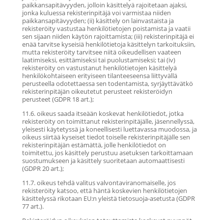
paikkansapitävyyden, jolloin käsittelyä rajoitetaan ajaksi,
jonka kuluessa rekisterinpitäjä voi varmistaa niiden
paikkansapitävyyden; (ii) käsittely on lainvastaista ja
rekisteröity vastustaa henkilötietojen poistamista ja vaatii
sen sijaan niiden käytön rajoittamista; (iii) rekisterinpitäjä ei
enää tarvitse kyseisiä henkilötietoja käsittelyn tarkoituksiin,
mutta rekisteröity tarvitsee niitä oikeudellisen vaateen
laatimiseksi, esittämiseksi tai puolustamiseksi; tai (iv)
rekisteröity on vastustanut henkilötietojen käsittelyä
henkilökohtaiseen erityiseen tilanteeseensa liittyvällä
perusteella odotettaessa sen todentamista, syrjäyttävätkö
rekisterinpitäjän oikeutetut perusteet rekisteröidyn
perusteet (GDPR 18 art.);
11.6. oikeus saada itseään koskevat henkilötiedot, jotka
rekisteröity on toimittanut rekisterinpitäjälle, jäsennellyssä,
yleisesti käytetyssä ja koneellisesti luettavassa muodossa, ja
oikeus siirtää kyseiset tiedot toiselle rekisterinpitäjälle sen
rekisterinpitäjän estämättä, jolle henkilötiedot on
toimitettu, jos käsittely perustuu asetuksen tarkoittamaan
suostumukseen ja käsittely suoritetaan automaattisesti
(GDPR 20 art.);
11.7. oikeus tehdä valitus valvontaviranomaiselle, jos
rekisteröity katsoo, että häntä koskevien henkilötietojen
käsittelyssä rikotaan EU:n yleistä tietosuoja-asetusta (GDPR
77 art.).