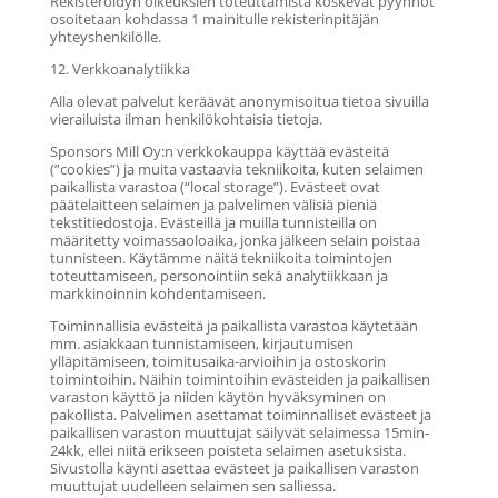
Rekisteröidyn oikeuksien toteuttamista koskevat pyynnöt
osoitetaan kohdassa 1 mainitulle rekisterinpitäjän
yhteyshenkilölle.
12. Verkkoanalytiikka
Alla olevat palvelut keräävät anonymisoitua tietoa sivuilla
vierailuista ilman henkilökohtaisia tietoja.
Sponsors Mill Oy:n verkkokauppa käyttää evästeitä
(”cookies”) ja muita vastaavia tekniikoita, kuten selaimen
paikallista varastoa (“local storage”). Evästeet ovat
päätelaitteen selaimen ja palvelimen välisiä pieniä
tekstitiedostoja. Evästeillä ja muilla tunnisteilla on
määritetty voimassaoloaika, jonka jälkeen selain poistaa
tunnisteen. Käytämme näitä tekniikoita toimintojen
toteuttamiseen, personointiin sekä analytiikkaan ja
markkinoinnin kohdentamiseen.
Toiminnallisia evästeitä ja paikallista varastoa käytetään
mm. asiakkaan tunnistamiseen, kirjautumisen
ylläpitämiseen, toimitusaika-arvioihin ja ostoskorin
toimintoihin. Näihin toimintoihin evästeiden ja paikallisen
varaston käyttö ja niiden käytön hyväksyminen on
pakollista. Palvelimen asettamat toiminnalliset evästeet ja
paikallisen varaston muuttujat säilyvät selaimessa 15min-
24kk, ellei niitä erikseen poisteta selaimen asetuksista.
Sivustolla käynti asettaa evästeet ja paikallisen varaston
muuttujat uudelleen selaimen sen salliessa.