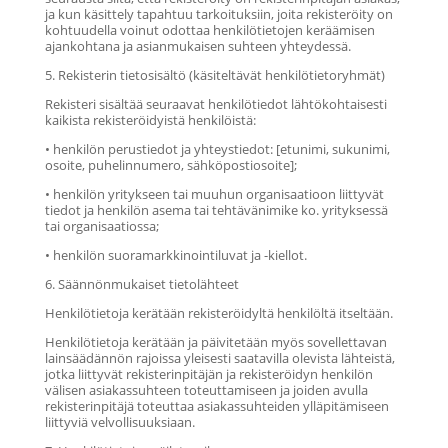
ja kun käsittely tapahtuu tarkoituksiin, joita rekisteröity on
kohtuudella voinut odottaa henkilötietojen keräämisen
ajankohtana ja asianmukaisen suhteen yhteydessä.
5. Rekisterin tietosisältö (käsiteltävät henkilötietoryhmät)
Rekisteri sisältää seuraavat henkilötiedot lähtökohtaisesti
kaikista rekisteröidyistä henkilöistä:
• henkilön perustiedot ja yhteystiedot: [etunimi, sukunimi,
osoite, puhelinnumero, sähköpostiosoite];
• henkilön yritykseen tai muuhun organisaatioon liittyvät
tiedot ja henkilön asema tai tehtävänimike ko. yrityksessä
tai organisaatiossa;
• henkilön suoramarkkinointiluvat ja -kiellot.
6. Säännönmukaiset tietolähteet
Henkilötietoja kerätään rekisteröidyltä henkilöltä itseltään.
Henkilötietoja kerätään ja päivitetään myös sovellettavan
lainsäädännön rajoissa yleisesti saatavilla olevista lähteistä,
jotka liittyvät rekisterinpitäjän ja rekisteröidyn henkilön
välisen asiakassuhteen toteuttamiseen ja joiden avulla
rekisterinpitäjä toteuttaa asiakassuhteiden ylläpitämiseen
liittyviä velvollisuuksiaan.