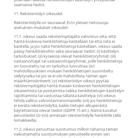
saamansa tiedot.
11. Rekisteröidyn oikeudet
Rekisteröidyllä on seuraavat EU:n yleisen tietosuoja-
asetuksen mukaiset oikeudet:
11.1. oikeus saada rekisterinpitäjältä vahvistus siitä, että
häntä koskevia henkilötietoja käsitellään tai että niitä ei
käsitellä, ja jos näitä henkilötietoja käsitellään, oikeus saada
pääsy henkilötietoihin sekä seuraavat tiedot: (i) käsittelyn
tarkoitukset; (ii) kyseessä olevat henkilötietoryhmät; (iii)
vastaanottajat tai vastaanottajaryhmät, joille henkilötietoja
on luovutettu tai on tarkoitus luovuttaa; (iv)
mahdollisuuksien mukaan henkilötietojen suunniteltu
säilytysaika tai jos se ei ole mahdollista, tämän ajan
määrittämiskriteerit; (v) rekisteröidyn oikeus pyytää
rekisterinpitäjältä häntä itseään koskevien henkilötietojen
oikaisemista tai poistamista taikka henkilötietojen käsittelyn
rajoittamista tai vastustaa tällaista käsittelyä; (vi) oikeus
tehdä valitus valvontaviranomaiselle; (vii) jos henkilötietoja
ei kerätä rekisteröidyltä, kaikki tietojen alkuperästä
käytettävissä olevat tiedot (GDPR 15 art.). Nämä kuvatut
perustiedot (i)–(vii) annetaan rekisteröidylle henkilölle tällä
lomakkeella;
11.2. oikeus peruuttaa suostumus milloin tahansa tämän
vaikuttamatta suostumuksen perusteella ennen sen