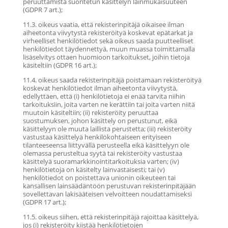
peruuttamista suoritetun käsittelyn lainmukaisuuteen
(GDPR 7 art.);
11.3. oikeus vaatia, että rekisterinpitäjä oikaisee ilman
aiheetonta viivytystä rekisteröityä koskevat epätarkat ja
virheelliset henkilötiedot sekä oikeus saada puutteelliset
henkilötiedot täydennettyä, muun muassa toimittamalla
lisäselvitys ottaen huomioon tarkoitukset, joihin tietoja
käsiteltiin (GDPR 16 art.);
11.4. oikeus saada rekisterinpitäjä poistamaan rekisteröityä
koskevat henkilötiedot ilman aiheetonta viivytystä,
edellyttäen, että (i) henkilötietoja ei enää tarvita niihin
tarkoituksiin, joita varten ne kerättiin tai joita varten niitä
muutoin käsiteltiin; (ii) rekisteröity peruuttaa
suostumuksen, johon käsittely on perustunut, eikä
käsittelyyn ole muuta laillista perustetta; (iii) rekisteröity
vastustaa käsittelyä henkilökohtaiseen erityiseen
tilanteeseensa liittyvällä perusteella eikä käsittelyyn ole
olemassa perusteltua syytä tai rekisteröity vastustaa
käsittelyä suoramarkkinointitarkoituksia varten; (iv)
henkilötietoja on käsitelty lainvastaisesti; tai (v)
henkilötiedot on poistettava unionin oikeuteen tai
kansallisen lainsäädäntöön perustuvan rekisterinpitäjään
sovellettavan lakisääteisen velvoitteen noudattamiseksi
(GDPR 17 art.);
11.5. oikeus siihen, että rekisterinpitäjä rajoittaa käsittelyä,
jos (i) rekisteröity kiistää henkilötietojen