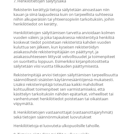
7. Henkilötietojen säilytysaika
Rekisteriin kerättyjä tietoja säilytetään ainoastaan niin
kauan ja siinä laajuudessa kuin on tarpeellista suhteessa
niihin alkuperäisiin tai yhteensopiviin tarkoituksiin, joihin
henkilötiedot on kerätty.
Henkilötietojen säilyttämisen tarvetta arvioidaan kolmen
vuoden välein; ja joka tapauksessa rekisteröityä henkilöä
koskevat tiedot poistetaan rekisteristä kahden vuoden
kuluttua sen jälkeen, kun kyseisen rekisteröidyn
asiakassuhde rekisterinpitäjään on päättynyt, ja
asiakassuhteeseen liittyvät velvollisuudet ja toimenpiteet
on suoritettu loppuun. Esimerkiksi kirjanpitotositteita
säilytetään viisi vuotta tilikauden päättymisestä.
Rekisterinpitäjä arvioi tietojen säilyttämisen tarpeellisuutta
säännöllisesti sisäisten käytännesääntöjensä mukaisesti.
Lisäksi rekisterinpitäjä toteuttaa kaikki mahdolliset
kohtuulliset toimenpiteet sen varmistamiseksi, että
käsittelyn tarkoituksiin nähden epätarkat, virheelliset tai
vanhentuneet henkilötiedot poistetaan tai oikaistaan
viipymättä.
8. Henkilötietojen vastaanottajat (vastaanottajaryhmät)
sekä tietojen säännönmukaiset luovutukset
Henkilötietoja ei luovuteta ulkopuolisille tahoille.