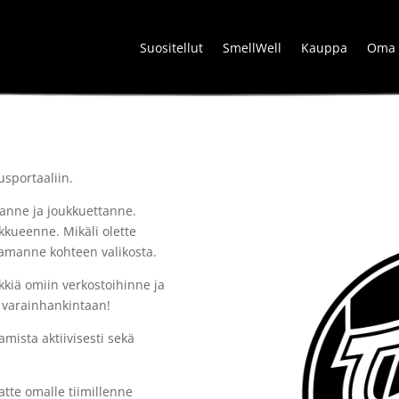
Suositellut
SmellWell
Kauppa
Oma t
usportaaliin.
aanne ja joukkuettanne.
ukkueenne. Mikäli olette
luamanne kohteen valikosta.
kkiä omiin verkostoihinne ja
 varainhankintaan!
mista aktiivisesti sekä
atte omalle tiimillenne