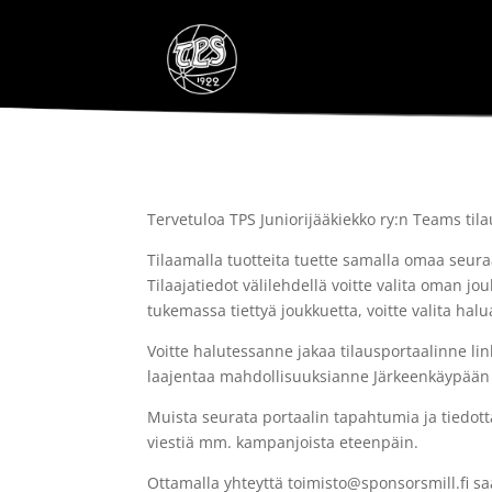
Tervetuloa TPS Juniorijääkiekko ry:n Teams tila
Tilaamalla tuotteita tuette samalla omaa seur
Tilaajatiedot välilehdellä voitte valita oman jo
tukemassa tiettyä joukkuetta, voitte valita ha
Voitte halutessanne jakaa tilausportaalinne lin
laajentaa mahdollisuuksianne Järkeenkäypään
Muista seurata portaalin tapahtumia ja tiedotta
viestiä mm. kampanjoista eteenpäin.
Ottamalla yhteyttä toimisto@sponsorsmill.fi sa