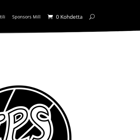
0 Kohdetta
ili
Sponsors Mill