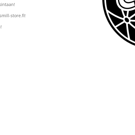
intaan!
mill-store.fi!
!
Sponsors Mill Oy
FI33867153 +358453333801