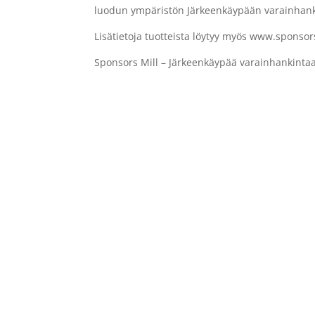
luodun ympäristön Järkeenkäypään varainhank
Lisätietoja tuotteista löytyy myös www.sponsors
Sponsors Mill – Järkeenkäypää varainhankintaa