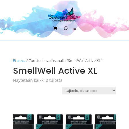
Etusivu
/ Tuotteet avainsanalla “SmellWell Active XL”
SmellWell Active XL
Näytetään kaikki 2 tulosta