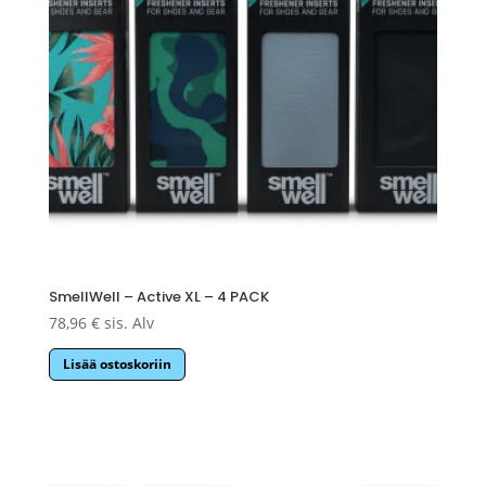
SmellWell – Active XL – 4 PACK
78,96
€
sis. Alv
Lisää ostoskoriin