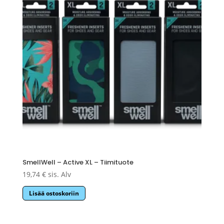
SmellWell – Active XL – Tiimituote
19,74
€
sis. Alv
Lisää ostoskoriin