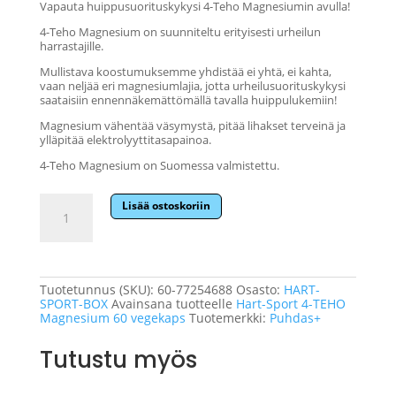
Vapauta huippusuorituskykysi 4-Teho Magnesiumin avulla!
4-Teho Magnesium on suunniteltu erityisesti urheilun
harrastajille.
Mullistava koostumuksemme yhdistää ei yhtä, ei kahta,
vaan neljää eri magnesiumlajia, jotta urheilusuorituskykysi
saataisiin ennennäkemättömällä tavalla huippulukemiin!
Magnesium vähentää väsymystä, pitää lihakset terveinä ja
ylläpitää elektrolyyttitasapainoa.
4-Teho Magnesium on Suomessa valmistettu.
Hart-
Lisää ostoskoriin
Sport
4-
TEHO
Magnesium
60
vegekaps
Tuotetunnus (SKU):
60-77254688
Osasto:
HART-
-
SPORT-BOX
Avainsana tuotteelle
Hart-Sport 4-TEHO
6
Magnesium 60 vegekaps
Tuotemerkki:
Puhdas+
kpl:n
pakkaus.
Tutustu myös
määrä