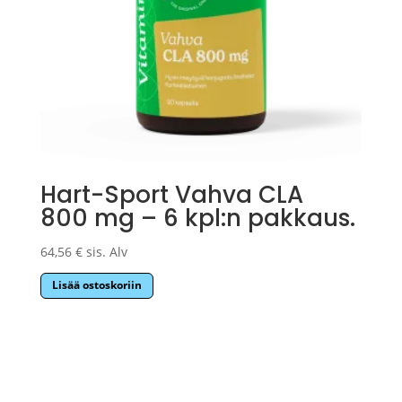
Hart-Sport Vahva CLA
800 mg – 6 kpl:n pakkaus.
64,56
€
sis. Alv
Lisää ostoskoriin
Sponsors Mill Oy