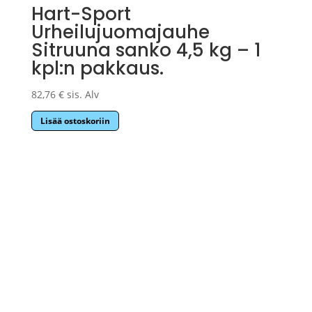
Hart-Sport
Urheilujuomajauhe
Sitruuna sanko 4,5 kg – 1
kpl:n pakkaus.
82,76
€
sis. Alv
Lisää ostoskoriin
Sponsors Mill Oy
FI33867153 +358453333801
asiakaspalvelu@sponsorsmill-store.fi
Copyright © Sponsors Mill Oy 2025