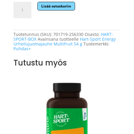
Hart-
Lisää ostoskoriin
Sport
Energy
Urheilujuomajauhe
Multifruit
54
g
Tuotetunnus (SKU):
701719-256330
Osasto:
HART-
-
SPORT-BOX
Avainsana tuotteelle
Hart-Sport Energy
50
Urheilujuomajauhe Multifruit 54 g
Tuotemerkki:
kpl:n
Puhdas+
pakkaus.
määrä
Tutustu myös