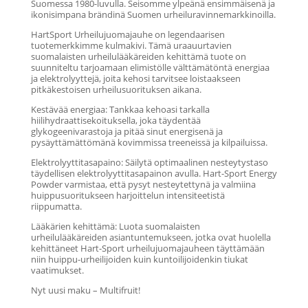
Suomessa 1980-luvulla. Seisomme ylpeänä ensimmäisenä ja
ikonisimpana brändinä Suomen urheiluravinnemarkkinoilla.
HartSport Urheilujuomajauhe on legendaarisen
tuotemerkkimme kulmakivi. Tämä uraauurtavien
suomalaisten urheilulääkäreiden kehittämä tuote on
suunniteltu tarjoamaan elimistölle välttämätöntä energiaa
ja elektrolyyttejä, joita kehosi tarvitsee loistaakseen
pitkäkestoisen urheilusuorituksen aikana.
Kestävää energiaa: Tankkaa kehoasi tarkalla
hiilihydraattisekoituksella, joka täydentää
glykogeenivarastoja ja pitää sinut energisenä ja
pysäyttämättömänä kovimmissa treeneissä ja kilpailuissa.
Elektrolyyttitasapaino: Säilytä optimaalinen nesteytystaso
täydellisen elektrolyyttitasapainon avulla. Hart-Sport Energy
Powder varmistaa, että pysyt nesteytettynä ja valmiina
huippusuoritukseen harjoittelun intensiteetistä
riippumatta.
Lääkärien kehittämä: Luota suomalaisten
urheilulääkäreiden asiantuntemukseen, jotka ovat huolella
kehittäneet Hart-Sport urheilujuomajauheen täyttämään
niin huippu-urheilijoiden kuin kuntoilijoidenkin tiukat
vaatimukset.
Nyt uusi maku – Multifruit!