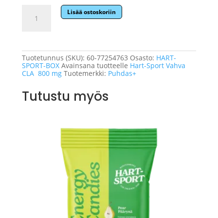
Hart-
Lisää ostoskoriin
Sport
Vahva
CLA
800
mg
-
Tuotetunnus (SKU):
60-77254763
Osasto:
HART-
6
SPORT-BOX
Avainsana tuotteelle
Hart-Sport Vahva
kpl:n
CLA 800 mg
Tuotemerkki:
Puhdas+
pakkaus.
määrä
Tutustu myös