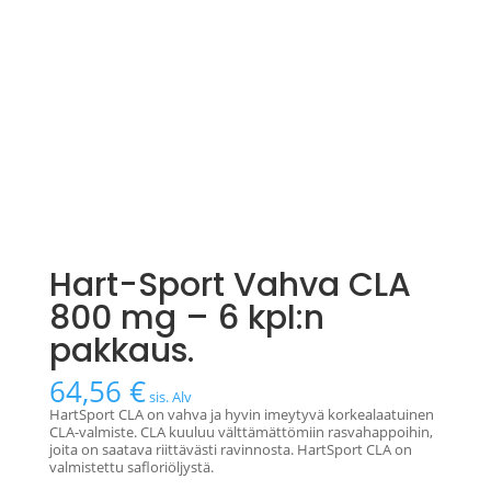
Hart-Sport Vahva CLA
800 mg – 6 kpl:n
pakkaus.
64,56
€
sis. Alv
HartSport CLA on vahva ja hyvin imeytyvä korkealaatuinen
CLA-valmiste. CLA kuuluu välttämättömiin rasvahappoihin,
joita on saatava riittävästi ravinnosta. HartSport CLA on
valmistettu safloriöljystä.