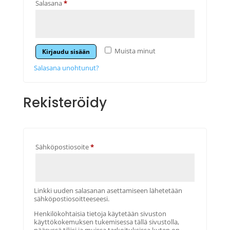
Vaaditaan
Salasana
*
Muista minut
Kirjaudu sisään
Salasana unohtunut?
Rekisteröidy
Vaaditaan
Sähköpostiosoite
*
Linkki uuden salasanan asettamiseen lähetetään
sähköpostiosoitteeseesi.
Henkilökohtaisia tietoja käytetään sivuston
käyttökokemuksen tukemisessa tällä sivustolla,