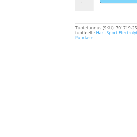
Sport
Electrolytes
Poretabletti
appelsiini
20
tbl
Tuotetunnus (SKU):
701719-2
määrä
tuotteelle
Hart-Sport Electrolyt
Puhdas+