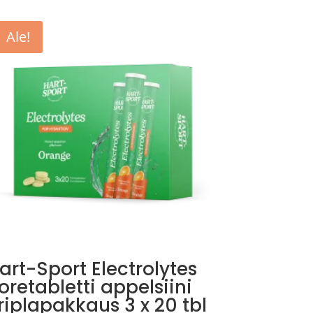
Ale!
art-Sport Electrolytes
oretabletti appelsiini
riplapakkaus 3 x 20 tbl