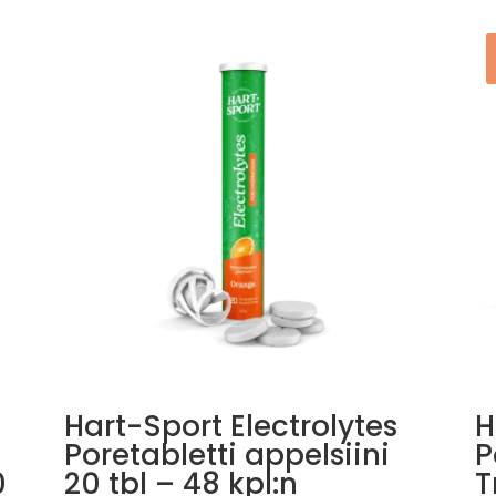
m
Hart-Sport Electrolytes
H
Poretabletti appelsiini
P
0
20 tbl – 48 kpl:n
T