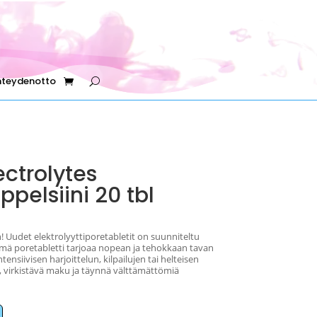
hteydenotto
ectrolytes
ppelsiini 20 tbl
Uudet elektrolyyttiporetabletit on suunniteltu
e. Tämä poretabletti tarjoaa nopean ja tehokkaan tavan
ensiivisen harjoittelun, kilpailujen tai helteisen
a, virkistävä maku ja täynnä välttämättömiä