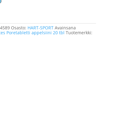
54589
Osasto:
HART-SPORT
Avainsana
es Poretabletti appelsiini 20 tbl
Tuotemerkki: