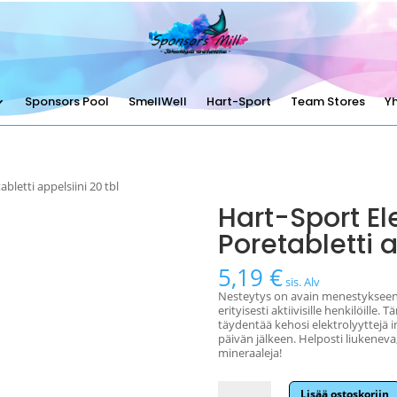
Sponsors Pool
SmellWell
Hart-Sport
Team Stores
Y
bletti appelsiini 20 tbl
Hart-Sport El
Poretabletti a
5,19
€
sis. Alv
Nesteytys on avain menestykseen! 
erityisesti aktiivisille henkilöill
täydentää kehosi elektrolyyttejä int
päivän jälkeen. Helposti liukenev
mineraaleja!
Hart-
Lisää ostoskoriin