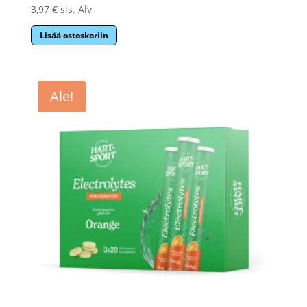
3,97
€
sis. Alv
Lisää ostoskoriin
Ale!