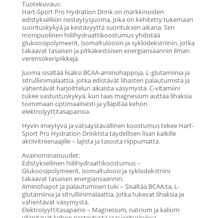
Tuotekuvaus:
Hart-Sport Pro Hydration Drink on markkinoiden
edistyksellisin nesteytysjuoma, joka on kehitetty tukemaan
suorituskykyä ja kestävyyttä suorituksen aikana. Sen
monipuolinen hiilihydraattikoostumus yhdistää
glukoosipolymeerit, isomaltuloosin ja syklodekstriinin, jotka
takaavat tasaisen ja pitkäkestoisen energiansaannin ilman
verensokeripiikkejä.
Juoma sisältää lisäksi BCAA-aminohappoja, L-glutamiinia ja
sitrulliinimalaattia, jotka edistävät lihasten palautumista ja
vähentävät harjoittelun aikaista väsymystä. C-vitamiini
tukee vastustuskykyä, kun taas magnesium auttaa lihaksia
toimimaan optimaalisesti ja ylläpitää kehon
elektrolyyttitasapainoa.
Hyvin imeytyvä ja vatsaystävällinen koostumus tekee Hart-
Sport Pro Hydration Drinkista täydellisen lisän kaikille
aktiivitreenaajille – lajista ja tasosta riippumatta.
Avainominaisuudet:
Edistyksellinen hiilihydraattikoostumus –
Glukoosipolymeerit, isomaltuloosi ja syklodekstriini
takaavat tasaisen energiansaannin.
Aminohapot ja palautumisen tuki – Sisältää BCAA:ta, L-
glutamiinia ja sitrulliinimalaattia, jotka tukevat lihaksia ja
vähentävät väsymystä.
Elektrolyyttitasapaino – Magnesium, natrium ja kalium
ylläpitävät kehon nesteytystä ja suorituskykyä.