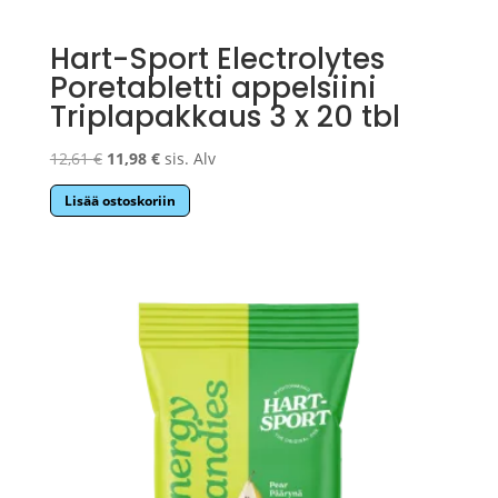
Hart-Sport Electrolytes
Poretabletti appelsiini
Triplapakkaus 3 x 20 tbl
Alkuperäinen
Nykyinen
12,61
€
11,98
€
sis. Alv
hinta
hinta
Lisää ostoskoriin
oli:
on:
12,61 €.
11,98 €.