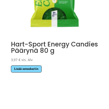
Hart-Sport Energy Candies
Päärynä 80 g
3,97
€
sis. Alv
Lisää ostoskoriin
Sponsors Mill Oy
FI33867153 +358453333801