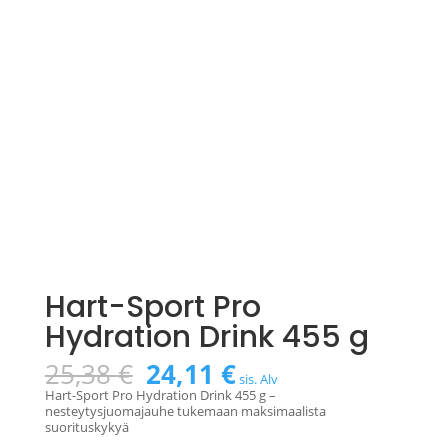
Hart-Sport Pro
Hydration Drink 455 g
Alkuperäinen
Nykyinen
25,38
€
24,11
€
sis. Alv
hinta
hinta
Hart-Sport Pro Hydration Drink 455 g –
oli:
on:
nesteytysjuomajauhe tukemaan maksimaalista
25,38 €.
24,11 €.
suorituskykyä