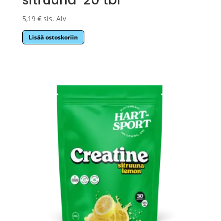
5,19
€
sis. Alv
Lisää ostoskoriin