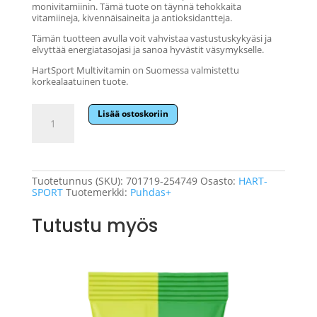
14,20 €.
13,49 €.
monivitamiinin. Tämä tuote on täynnä tehokkaita
vitamiineja, kivennäisaineita ja antioksidantteja.
Tämän tuotteen avulla voit vahvistaa vastustuskykyäsi ja
elvyttää energiatasojasi ja sanoa hyvästit väsymykselle.
HartSport Multivitamin on Suomessa valmistettu
korkealaatuinen tuote.
Hart-
Lisää ostoskoriin
Sport
Vahva
Monivitamiini
60
vegekaps
määrä
Tuotetunnus (SKU):
701719-254749
Osasto:
HART-
SPORT
Tuotemerkki:
Puhdas+
Tutustu myös