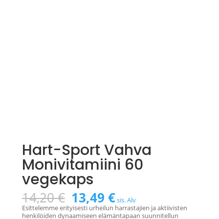
Hart-Sport Vahva
Monivitamiini 60
vegekaps
Alkuperäinen
Nykyinen
14,20
€
13,49
€
sis. Alv
hinta
hinta
Esittelemme erityisesti urheilun harrastajien ja aktiivisten
oli:
on:
henkilöiden dynaamiseen elämäntapaan suunnitellun