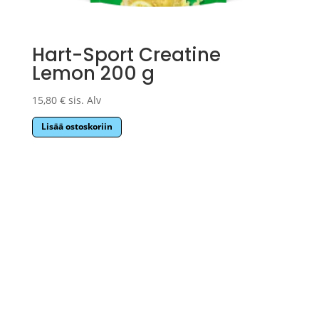
Hart-Sport Creatine
Lemon 200 g
15,80
€
sis. Alv
Lisää ostoskoriin
Sponsors Mill Oy
FI33867153 +358453333801
asiakaspalvelu@sponsorsmill-store.fi
Copyright © Sponsors Mill Oy 2025