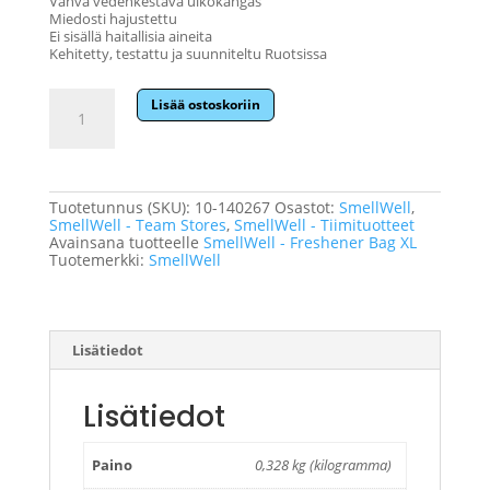
Vahva vedenkestävä ulkokangas
Miedosti hajustettu
Ei sisällä haitallisia aineita
Kehitetty, testattu ja suunniteltu Ruotsissa
SmellWell
Lisää ostoskoriin
-
Freshener
Bag
XL
-
Tiimituote
Tuotetunnus (SKU):
10-140267
Osastot:
SmellWell
,
määrä
SmellWell - Team Stores
,
SmellWell - Tiimituotteet
Avainsana tuotteelle
SmellWell - Freshener Bag XL
Tuotemerkki:
SmellWell
Lisätiedot
Lisätiedot
Paino
0,328 kg (kilogramma)