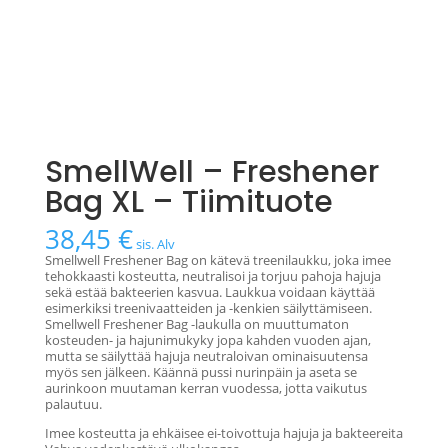
SmellWell – Freshener
Bag XL – Tiimituote
38,45
€
sis. Alv
Smellwell Freshener Bag on kätevä treenilaukku, joka imee
tehokkaasti kosteutta, neutralisoi ja torjuu pahoja hajuja
sekä estää bakteerien kasvua. Laukkua voidaan käyttää
esimerkiksi treenivaatteiden ja -kenkien säilyttämiseen.
Smellwell Freshener Bag -laukulla on muuttumaton
kosteuden- ja hajunimukyky jopa kahden vuoden ajan,
mutta se säilyttää hajuja neutraloivan ominaisuutensa
myös sen jälkeen. Käännä pussi nurinpäin ja aseta se
aurinkoon muutaman kerran vuodessa, jotta vaikutus
palautuu.
Imee kosteutta ja ehkäisee ei-toivottuja hajuja ja bakteereita