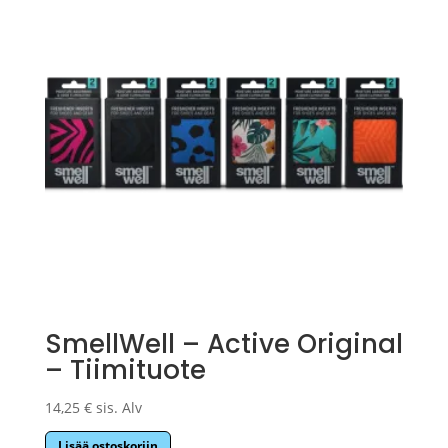
SmellWell – Active Original
– Tiimituote
14,25
€
sis. Alv
Lisää ostoskoriin