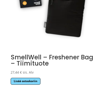
SmellWell – Freshener Bag
– Tiimituote
27,44
€
sis. Alv
Lisää ostoskoriin