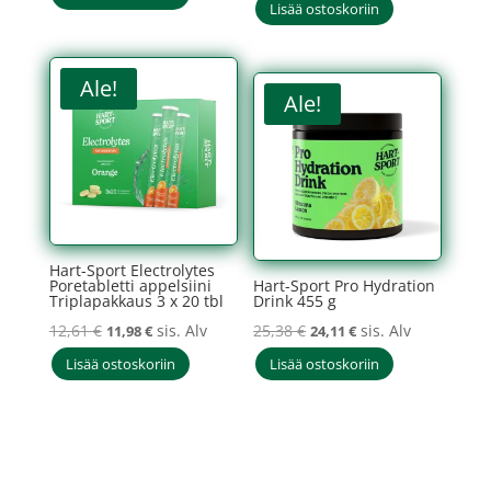
hinta
hinta
Lisää ostoskoriin
oli:
on:
oli:
on:
15,80 €.
15,01 €.
12,61 €.
11,98 €.
Ale!
Ale!
Hart-Sport Electrolytes
Poretabletti appelsiini
Hart-Sport Pro Hydration
Triplapakkaus 3 x 20 tbl
Drink 455 g
Alkuperäinen
Nykyinen
Alkuperäinen
Nykyinen
12,61
€
sis. Alv
25,38
€
sis. Alv
11,98
€
24,11
€
hinta
hinta
hinta
hinta
Lisää ostoskoriin
Lisää ostoskoriin
oli:
on:
oli:
on:
12,61 €.
11,98 €.
25,38 €.
24,11 €.