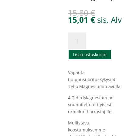
Alkuperäin
15,80
€
hinta
Nykyinen
15,01
€
sis. Alv
oli:
hinta
15,80 €.
on:
Hart-
15,01 €.
Sport
4-
Lisää ostoskoriin
TEHO
Magnesium
60
Vapauta
vegekaps
huippusuorituskykysi 4-
määrä
Teho Magnesiumin avulla!
4-Teho Magnesium on
suunniteltu erityisesti
urheilun harrastajille.
Mullistava
koostumuksemme