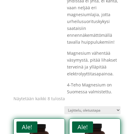
yhdistää ei yhtä, ei kahta,
vaan neljää eri
magnesiumlajia, jotta
urheilusuorituskykysi
saataisiin
ennennäkemättömällä
tavalla huippulukemiin!
Magnesium vähentää
väsymystä, pitää lihakset
terveinä ja ylläpitää
elektrolyyttitasapainoa.
4-Teho Magnesium on
Suomessa valmistettu.
Näytetään kaikki 8 tulosta
Ale!
Ale!