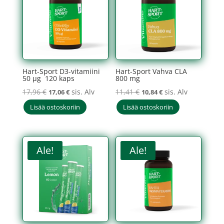
Hart-Sport D3-vitamiini
Hart-Sport Vahva CLA
50 µg 120 kaps
800 mg
Alkuperäinen
Nykyinen
Alkuperäinen
Nykyinen
17,96
€
sis. Alv
11,41
€
sis. Alv
17,06
€
10,84
€
hinta
hinta
hinta
hinta
Lisää ostoskoriin
Lisää ostoskoriin
oli:
on:
oli:
on:
17,96 €.
17,06 €.
11,41 €.
10,84 €.
Ale!
Ale!