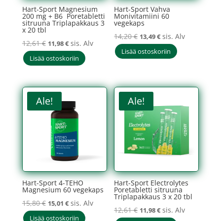
Hart-Sport Magnesium
Hart-Sport Vahva
200 mg + B6 Poretabletti
Monivitamiini 60
sitruuna Triplapakkaus 3
vegekaps
x 20 tbl
Alkuperäinen
Nykyinen
14,20
€
sis. Alv
13,49
€
Alkuperäinen
Nykyinen
12,61
€
sis. Alv
11,98
€
hinta
hinta
Lisää ostoskoriin
hinta
hinta
Lisää ostoskoriin
oli:
on:
oli:
on:
14,20 €.
13,49 €.
12,61 €.
11,98 €.
Ale!
Ale!
Hart-Sport 4-TEHO
Hart-Sport Electrolytes
Magnesium 60 vegekaps
Poretabletti sitruuna
Triplapakkaus 3 x 20 tbl
Alkuperäinen
Nykyinen
15,80
€
sis. Alv
15,01
€
Alkuperäinen
Nykyinen
12,61
€
sis. Alv
11,98
€
hinta
hinta
Lisää ostoskoriin