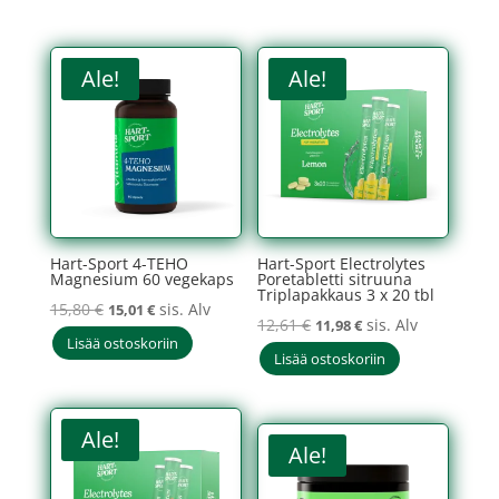
oli:
on:
14,20 €.
13,49 €.
12,61 €.
11,98 €.
Ale!
Ale!
Hart-Sport 4-TEHO
Hart-Sport Electrolytes
Magnesium 60 vegekaps
Poretabletti sitruuna
Triplapakkaus 3 x 20 tbl
Alkuperäinen
Nykyinen
15,80
€
sis. Alv
15,01
€
Alkuperäinen
Nykyinen
12,61
€
sis. Alv
11,98
€
hinta
hinta
Lisää ostoskoriin
hinta
hinta
Lisää ostoskoriin
oli:
on:
oli:
on:
15,80 €.
15,01 €.
12,61 €.
11,98 €.
Ale!
Ale!