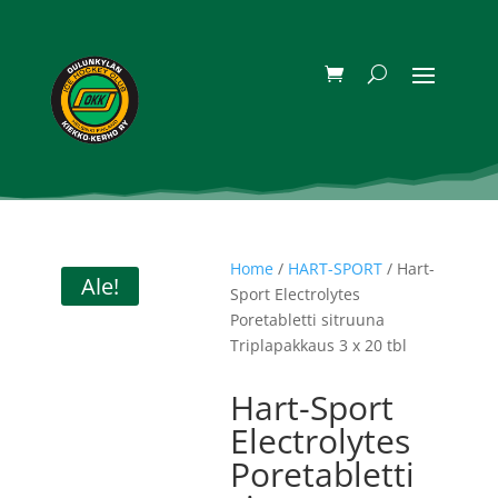
Home
/
HART-SPORT
/ Hart-
Ale!
Sport Electrolytes
Poretabletti sitruuna
Triplapakkaus 3 x 20 tbl
Hart-Sport
Electrolytes
Poretabletti