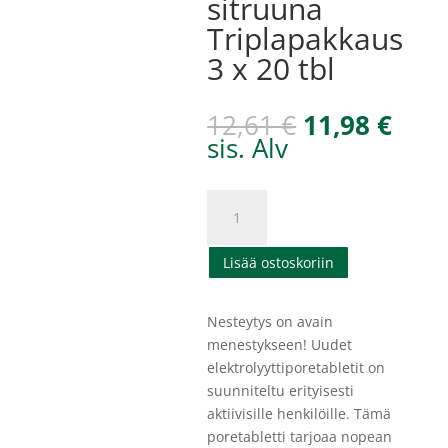
sitruuna
Triplapakkaus
3 x 20 tbl
Alkuperäin
Nyk
12,61
€
11,98
€
hinta
hint
sis. Alv
oli:
on:
12,61 €.
11,9
Hart-
Sport
Electrolytes
Lisää ostoskoriin
Poretabletti
sitruuna
Triplapakkaus
Nesteytys on avain
3
menestykseen! Uudet
x
elektrolyyttiporetabletit on
20
suunniteltu erityisesti
tbl
aktiivisille henkilöille. Tämä
määrä
poretabletti tarjoaa nopean