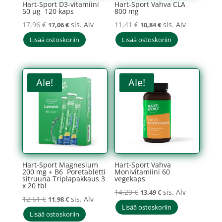
Hart-Sport D3-vitamiini
Hart-Sport Vahva CLA
50 µg 120 kaps
800 mg
Alkuperäinen
Nykyinen
Alkuperäinen
Nykyinen
17,96
€
sis. Alv
11,41
€
sis. Alv
17,06
€
10,84
€
hinta
hinta
hinta
hinta
Lisää ostoskoriin
Lisää ostoskoriin
oli:
on:
oli:
on:
17,96 €.
17,06 €.
11,41 €.
10,84 €.
Ale!
Ale!
Hart-Sport Magnesium
Hart-Sport Vahva
200 mg + B6 Poretabletti
Monivitamiini 60
sitruuna Triplapakkaus 3
vegekaps
x 20 tbl
Alkuperäinen
Nykyinen
14,20
€
sis. Alv
13,49
€
Alkuperäinen
Nykyinen
12,61
€
sis. Alv
11,98
€
hinta
hinta
Lisää ostoskoriin
hinta
hinta
Lisää ostoskoriin
oli:
on: