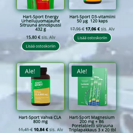
Hart-Sport Energy
Hart-Sport D3-vitamiini
Urheilujuomajauhe
50 µg 120 kaps
Sitruuna annospussi
Alkuperäinen
Nykyinen
17,96
€
17,06
€
sis. Alv
432 g
hinta
hinta
15,80
€
sis. Alv
Lisää ostoskoriin
oli:
on:
Lisää ostoskoriin
17,96 €.
17,06 €.
Ale!
Ale!
Hart-Sport Vahva CLA
Hart-Sport Magnesium
800 mg
200 mg + B6
Poretabletti sitruuna
Alkuperäinen
Nykyinen
11,41
€
10,84
€
sis. Alv
Triplapakkaus 3 x 20 tbl