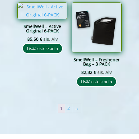
SmellWell – Active
Original 6-PACK
85,50
€
sis. Alv
Lisää ostoskoriin
SmellWell – Freshener
Bag – 3 PACK
82,32
€
sis. Alv
Lisää ostoskoriin
1
2
→