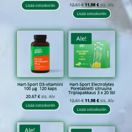
hinta
hinta
Alkuperäinen
Nykyinen
12,61
€
11,98
€
sis. Alv
Lisää ostoskoriin
oli:
on:
hinta
hinta
Lisää ostoskoriin
11,41 €.
10,84 €.
oli:
on:
12,61 €.
11,98 €.
Ale!
Hart-Sport D3-vitamiini
Hart-Sport Electrolytes
100 µg 120 kaps
Poretabletti sitruuna
Triplapakkaus 3 x 20 tbl
20,67
€
sis. Alv
Alkuperäinen
Nykyinen
12,61
€
11,98
€
sis. Alv
Lisää ostoskoriin
hinta
hinta
Lisää ostoskoriin
oli:
on:
12,61 €.
11,98 €.
Ale!