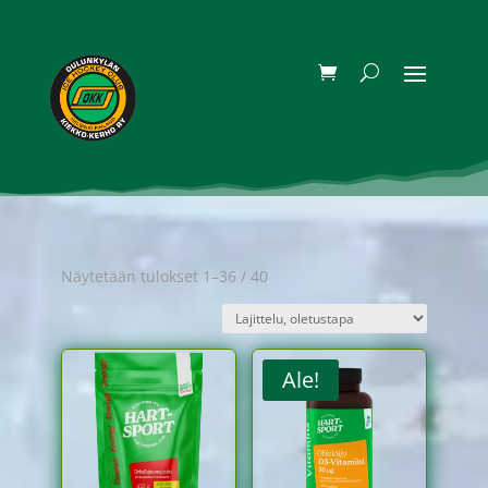
Näytetään tulokset 1–36 / 40
Ale!