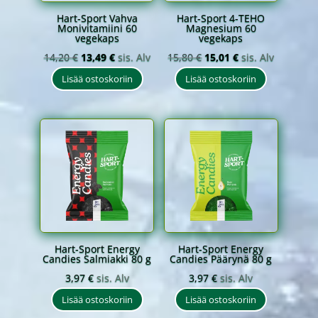
Hart-Sport Vahva
Hart-Sport 4-TEHO
Monivitamiini 60
Magnesium 60
vegekaps
vegekaps
Alkuperäinen
Nykyinen
Alkuperäinen
Nykyinen
14,20
€
13,49
€
sis. Alv
15,80
€
15,01
€
sis. Alv
hinta
hinta
hinta
hinta
Lisää ostoskoriin
Lisää ostoskoriin
oli:
on:
oli:
on:
14,20 €.
13,49 €.
15,80 €.
15,01 €.
Hart-Sport Energy
Hart-Sport Energy
Candies Salmiakki 80 g
Candies Päärynä 80 g
3,97
€
sis. Alv
3,97
€
sis. Alv
Lisää ostoskoriin
Lisää ostoskoriin