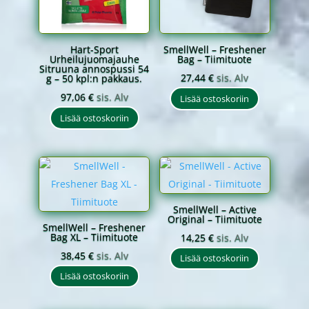
Hart-Sport
SmellWell – Freshener
Urheilujuomajauhe
Bag – Tiimituote
Sitruuna annospussi 54
27,44
€
sis. Alv
g – 50 kpl:n pakkaus.
97,06
€
sis. Alv
Lisää ostoskoriin
Lisää ostoskoriin
SmellWell – Active
Original – Tiimituote
SmellWell – Freshener
Bag XL – Tiimituote
14,25
€
sis. Alv
38,45
€
sis. Alv
Lisää ostoskoriin
Lisää ostoskoriin