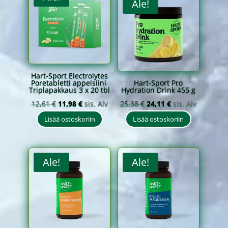
Ale!
Hart-Sport Electrolytes
Poretabletti appelsiini
Hart-Sport Pro
Triplapakkaus 3 x 20 tbl
Hydration Drink 455 g
Alkuperäinen
Nykyinen
Alkuperäinen
Nykyinen
12,61
€
11,98
€
sis. Alv
25,38
€
24,11
€
sis. Alv
hinta
hinta
hinta
hinta
Lisää ostoskoriin
Lisää ostoskoriin
oli:
on:
oli:
on:
12,61 €.
11,98 €.
25,38 €.
24,11 €.
Ale!
Ale!