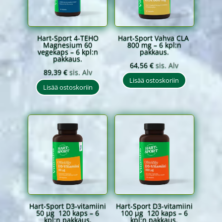
Hart-Sport 4-TEHO
Hart-Sport Vahva CLA
Magnesium 60
800 mg – 6 kpl:n
vegekaps – 6 kpl:n
pakkaus.
pakkaus.
64,56
€
sis. Alv
89,39
€
sis. Alv
Lisää ostoskoriin
Lisää ostoskoriin
Hart-Sport D3-vitamiini
Hart-Sport D3-vitamiini
50 µg 120 kaps – 6
100 µg 120 kaps – 6
kpl:n pakkaus.
kpl:n pakkaus.