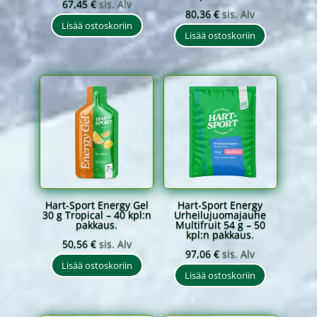
67,45
€
sis. Alv
80,36
€
sis. Alv
Lisää ostoskoriin
Lisää ostoskoriin
Hart-Sport Energy Gel
Hart-Sport Energy
30 g Tropical – 40 kpl:n
Urheilujuomajauhe
pakkaus.
Multifruit 54 g – 50
kpl:n pakkaus.
50,56
€
sis. Alv
97,06
€
sis. Alv
Lisää ostoskoriin
Lisää ostoskoriin