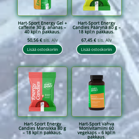
Hart-Sport Energy Gel +
Hart-Sport Energy
caffeine 30 g, ananas –
Candies Päärynä 80 g –
40 kpl:n pakkaus.
18 kpl:n pakkaus.
50,56
€
sis. Alv
67,45
€
sis. Alv
Lisää ostoskoriin
Lisää ostoskoriin
Hart-Sport Energy
Hart-Sport Vahva
Candies Mansikka 80 g
Monivitamiini 60
– 18 kpl:n pakkaus.
vegekaps – 6 kpl:n
pakkaus.