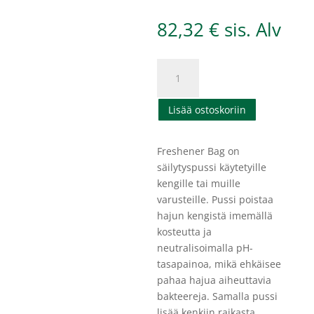
82,32
€
sis. Alv
SmellWell
-
Freshener
Lisää ostoskoriin
Bag
-
3
Freshener Bag on
PACK
säilytyspussi käytetyille
määrä
kengille tai muille
varusteille. Pussi poistaa
hajun kengistä imemällä
kosteutta ja
neutralisoimalla pH-
tasapainoa, mikä ehkäisee
pahaa hajua aiheuttavia
bakteereja. Samalla pussi
lisää kenkiin raikasta