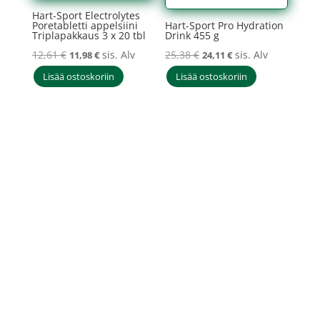
Hart-Sport Electrolytes
Poretabletti appelsiini
Hart-Sport Pro Hydration
Triplapakkaus 3 x 20 tbl
Drink 455 g
Alkuperäinen
Nykyinen
Alkuperäinen
Nykyinen
12,61
€
sis. Alv
25,38
€
sis. Alv
11,98
€
24,11
€
hinta
hinta
hinta
hinta
Lisää ostoskoriin
Lisää ostoskoriin
oli:
on:
oli:
on:
12,61 €.
11,98 €.
25,38 €.
24,11 €.
Sponsors Mill Oy
FI33867153 +358453333801
asiakaspalvelu@sponsorsmill-
store.fi
Copyright © Sponsors Mill Oy
2025