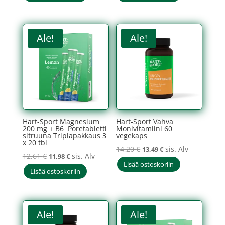
oli:
on:
oli:
on:
17,96 €.
17,06 €.
11,41 €.
10,84 €.
Ale!
Ale!
Hart-Sport Magnesium
Hart-Sport Vahva
200 mg + B6 Poretabletti
Monivitamiini 60
sitruuna Triplapakkaus 3
vegekaps
x 20 tbl
Alkuperäinen
Nykyinen
14,20
€
sis. Alv
13,49
€
Alkuperäinen
Nykyinen
12,61
€
sis. Alv
11,98
€
hinta
hinta
Lisää ostoskoriin
hinta
hinta
Lisää ostoskoriin
oli:
on:
oli:
on:
14,20 €.
13,49 €.
12,61 €.
11,98 €.
Ale!
Ale!