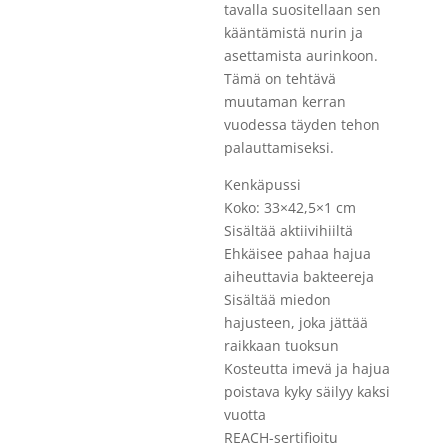
tavalla suositellaan sen
kääntämistä nurin ja
asettamista aurinkoon.
Tämä on tehtävä
muutaman kerran
vuodessa täyden tehon
palauttamiseksi.
Kenkäpussi
Koko: 33×42,5×1 cm
Sisältää aktiivihiiltä
Ehkäisee pahaa hajua
aiheuttavia bakteereja
Sisältää miedon
hajusteen, joka jättää
raikkaan tuoksun
Kosteutta imevä ja hajua
poistava kyky säilyy kaksi
vuotta
REACH-sertifioitu