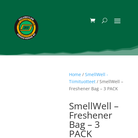
Home
/
SmellWell -
Tiimituotteet
/ SmellWell –
Freshener Bag – 3 PACK
SmellWell –
Freshener
Bag – 3
PACK