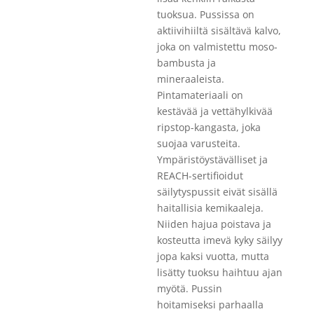
tuoksua. Pussissa on
aktiivihiiltä sisältävä kalvo,
joka on valmistettu moso-
bambusta ja
mineraaleista.
Pintamateriaali on
kestävää ja vettähylkivää
ripstop-kangasta, joka
suojaa varusteita.
Ympäristöystävälliset ja
REACH-sertifioidut
säilytyspussit eivät sisällä
haitallisia kemikaaleja.
Niiden hajua poistava ja
kosteutta imevä kyky säilyy
jopa kaksi vuotta, mutta
lisätty tuoksu haihtuu ajan
myötä. Pussin
hoitamiseksi parhaalla