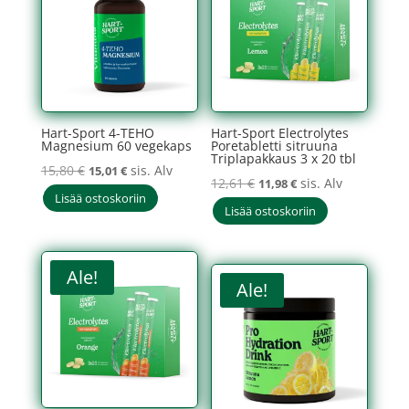
Hart-Sport 4-TEHO
Hart-Sport Electrolytes
Magnesium 60 vegekaps
Poretabletti sitruuna
Triplapakkaus 3 x 20 tbl
Alkuperäinen
Nykyinen
15,80
€
sis. Alv
15,01
€
Alkuperäinen
Nykyinen
12,61
€
sis. Alv
11,98
€
hinta
hinta
Lisää ostoskoriin
hinta
hinta
Lisää ostoskoriin
oli:
on:
oli:
on:
15,80 €.
15,01 €.
12,61 €.
11,98 €.
Ale!
Ale!