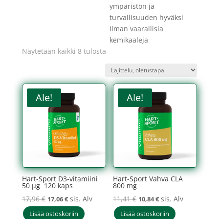
ympäristön ja
turvallisuuden hyväksi
Ilman vaarallisia
kemikaaleja
Näytetään kaikki 8 tulosta
Ale!
Ale!
Hart-Sport D3-vitamiini
Hart-Sport Vahva CLA
50 µg 120 kaps
800 mg
Alkuperäinen
Nykyinen
Alkuperäinen
Nykyinen
17,96
€
sis. Alv
11,41
€
sis. Alv
17,06
€
10,84
€
hinta
hinta
hinta
hinta
Lisää ostoskoriin
Lisää ostoskoriin