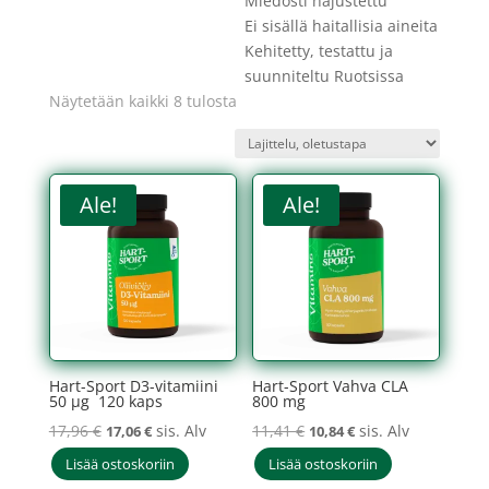
Miedosti hajustettu
Ei sisällä haitallisia aineita
Kehitetty, testattu ja
suunniteltu Ruotsissa
Näytetään kaikki 8 tulosta
Ale!
Ale!
Hart-Sport D3-vitamiini
Hart-Sport Vahva CLA
50 µg 120 kaps
800 mg
Alkuperäinen
Nykyinen
Alkuperäinen
Nykyinen
17,96
€
sis. Alv
11,41
€
sis. Alv
17,06
€
10,84
€
hinta
hinta
hinta
hinta
Lisää ostoskoriin
Lisää ostoskoriin
oli:
on:
oli:
on: