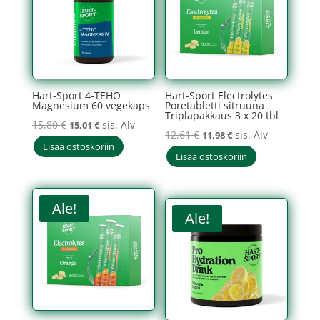
Hart-Sport 4-TEHO
Hart-Sport Electrolytes
Magnesium 60 vegekaps
Poretabletti sitruuna
Triplapakkaus 3 x 20 tbl
Alkuperäinen
Nykyinen
15,80
€
sis. Alv
15,01
€
Alkuperäinen
Nykyinen
12,61
€
sis. Alv
11,98
€
hinta
hinta
Lisää ostoskoriin
hinta
hinta
Lisää ostoskoriin
oli:
on:
oli:
on:
15,80 €.
15,01 €.
12,61 €.
11,98 €.
Ale!
Ale!