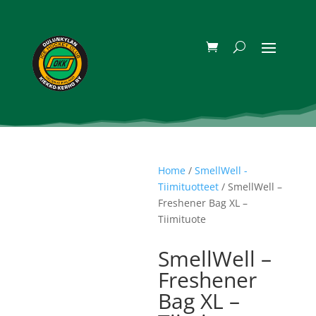
Home
/
SmellWell -
Tiimituotteet
/ SmellWell –
Freshener Bag XL –
Tiimituote
SmellWell –
Freshener
Bag XL –