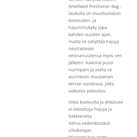
Smellwell Freshener Bag -
laukulla on muuttumaton
kosteuden- ja
hajunimukyky jopa
kahden vuoden ajan,
mutta se säilyttää hajuja
neutraloivan
ominaisuutensa myös sen
jälkeen. Käännä pussi
nurinpäin ja aseta se
aurinkoon muutaman
kerran vuodessa, jotta
vaikutus palautuu.
Imee kosteutta ja ehkäisee
ei-toivottuja hajuja ja
bakteereita
Vahva vedenkestävä
ulkokangas