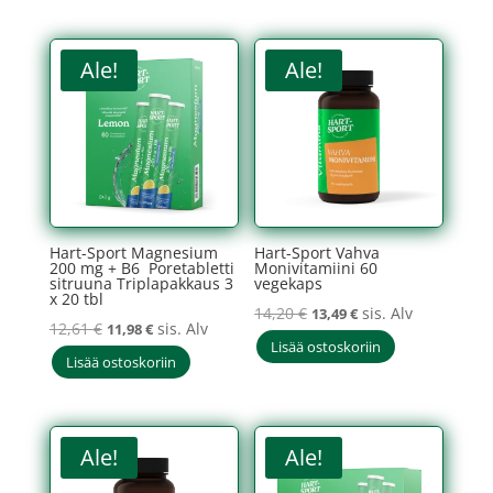
17,96 €.
17,06 €.
11,41 €.
10,84 €.
Ale!
Ale!
Hart-Sport Magnesium
Hart-Sport Vahva
200 mg + B6 Poretabletti
Monivitamiini 60
sitruuna Triplapakkaus 3
vegekaps
x 20 tbl
Alkuperäinen
Nykyinen
14,20
€
sis. Alv
13,49
€
Alkuperäinen
Nykyinen
12,61
€
sis. Alv
11,98
€
hinta
hinta
Lisää ostoskoriin
hinta
hinta
Lisää ostoskoriin
oli:
on:
oli:
on:
14,20 €.
13,49 €.
12,61 €.
11,98 €.
Ale!
Ale!