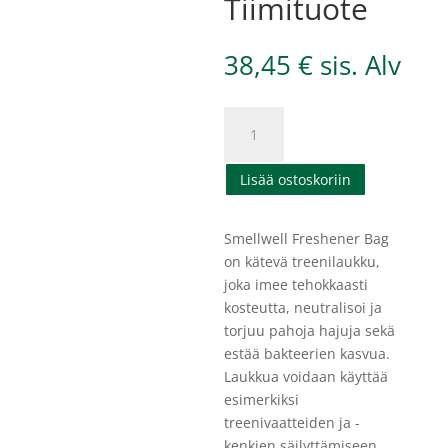
Tiimituote
38,45
€
sis. Alv
SmellWell
-
Freshener
Lisää ostoskoriin
Bag
XL
-
Smellwell Freshener Bag
Tiimituote
on kätevä treenilaukku,
määrä
joka imee tehokkaasti
kosteutta, neutralisoi ja
torjuu pahoja hajuja sekä
estää bakteerien kasvua.
Laukkua voidaan käyttää
esimerkiksi
treenivaatteiden ja -
kenkien säilyttämiseen.