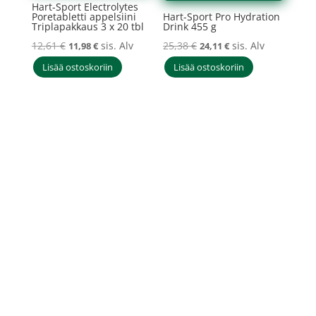
Hart-Sport Electrolytes
Poretabletti appelsiini
Hart-Sport Pro Hydration
Triplapakkaus 3 x 20 tbl
Drink 455 g
Alkuperäinen
Nykyinen
Alkuperäinen
Nykyinen
12,61
€
sis. Alv
25,38
€
sis. Alv
11,98
€
24,11
€
hinta
hinta
hinta
hinta
Lisää ostoskoriin
Lisää ostoskoriin
oli:
on:
oli:
on:
12,61 €.
11,98 €.
25,38 €.
24,11 €.
Sponsors Mill Oy
FI33867153 +358453333801
asiakaspalvelu@sponsorsmill-
store.fi
Copyright © Sponsors Mill Oy
2025